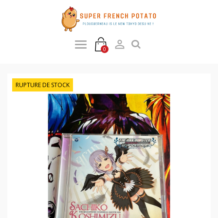

0
RUPTURE DE STOCK