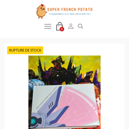

0
RUPTURE DE STOCK