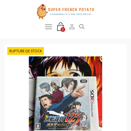

0
RUPTURE DE STOCK