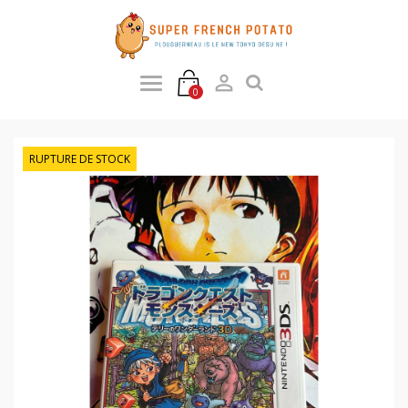

0
RUPTURE DE STOCK