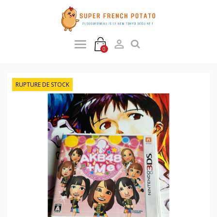

0
RUPTURE DE STOCK