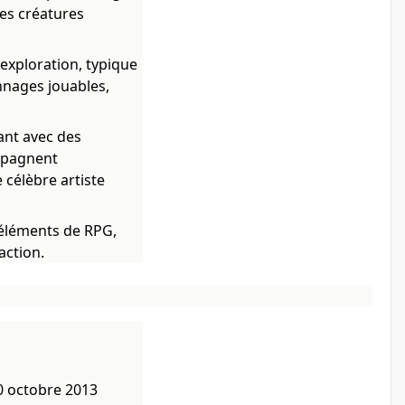
es créatures
exploration, typique
nnages jouables,
ant avec des
mpagnent
e célèbre artiste
 éléments de RPG,
action.
10 octobre 2013