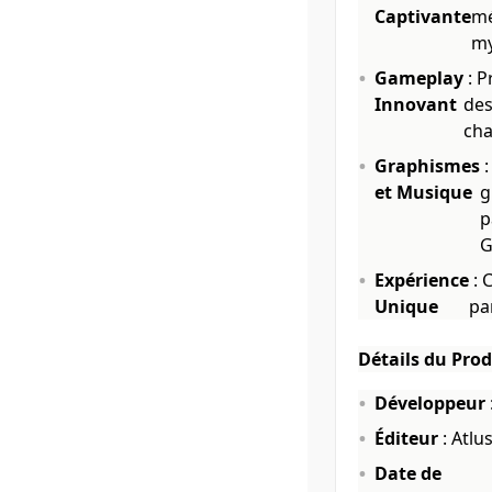
Captivante
mé
my
Gameplay
: P
Innovant
des
cha
Graphismes
:
et Musique
g
p
G
Expérience
: 
Unique
pa
Détails du Prod
Développeur
Éditeur
: Atlu
Date de