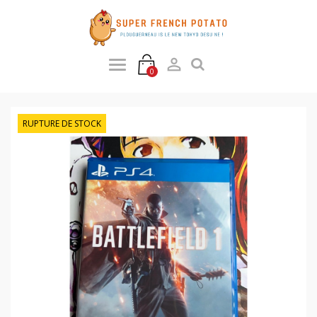

0
RUPTURE DE STOCK