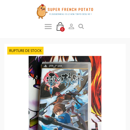

0
RUPTURE DE STOCK