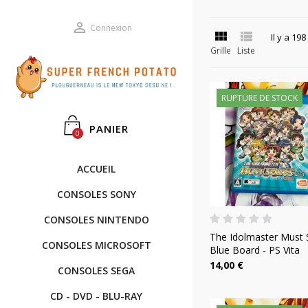

Connexion


Il y a 198
Grille
Liste
RUPTURE DE STOCK
PANIER
0
ACCUEIL
CONSOLES SONY
CONSOLES NINTENDO
The Idolmaster Must
CONSOLES MICROSOFT
Blue Board - PS Vita
14,00 €
CONSOLES SEGA
CD - DVD - BLU-RAY