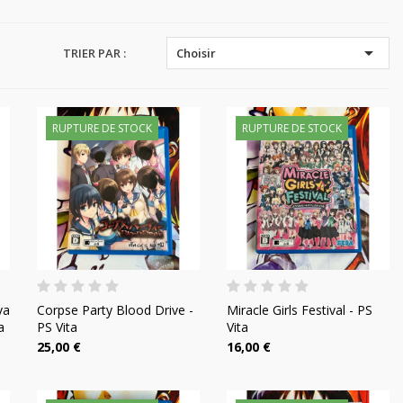

TRIER PAR :
Choisir
RUPTURE DE STOCK
RUPTURE DE STOCK
va
Corpse Party Blood Drive -
Miracle Girls Festival - PS
a
PS Vita
Vita
25,00 €
16,00 €