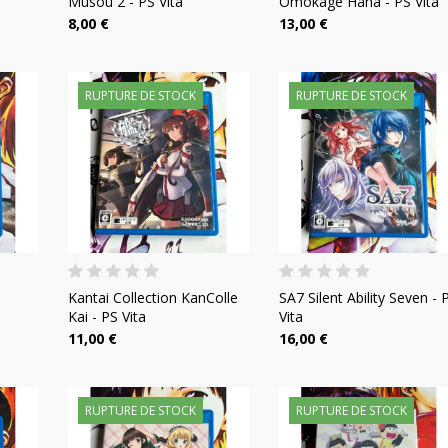
Musou 2 - PS Vita
Omokage Hana - PS Vita
8,00 €
13,00 €
RUPTURE DE STOCK
RUPTURE DE STOCK
Kantai Collection KanColle
SA7 Silent Ability Seven - 
Kai - PS Vita
Vita
11,00 €
16,00 €
RUPTURE DE STOCK
RUPTURE DE STOCK