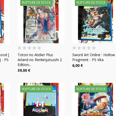
RUPTURE DE STOCK
RUPTURE DE STOCK
lood [
Totori no Atelier Plus
Sword Art Online : Hollow
] - PS
Arland no Renkinjutsushi 2
Fragment - PS Vita
Edition...
6,00 €
39,00 €
RUPTURE DE STOCK
RUPTURE DE STOCK