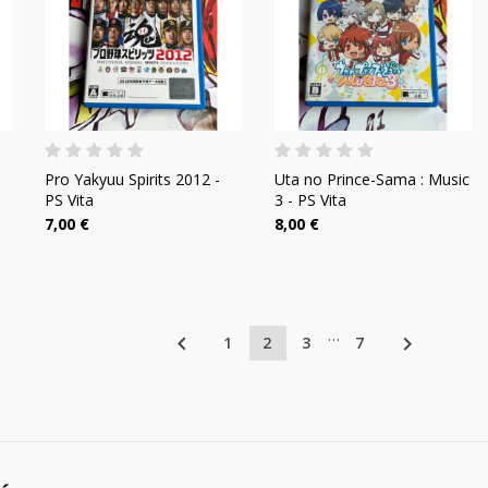
Pro Yakyuu Spirits 2012 -
Uta no Prince-Sama : Music
PS Vita
3 - PS Vita
7,00 €
8,00 €
…


1
2
3
7